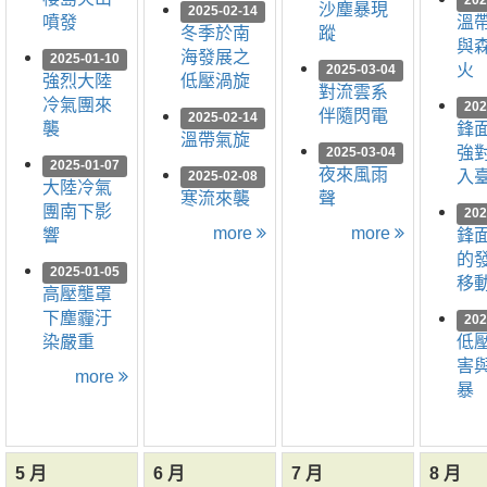
202
沙塵暴現
2025-02-14
噴發
溫
冬季於南
蹤
與
海發展之
2025-01-10
火
2025-03-04
強烈大陸
低壓渦旋
對流雲系
冷氣團來
202
伴隨閃電
2025-02-14
襲
鋒
溫帶氣旋
強
2025-03-04
2025-01-07
夜來風雨
入
2025-02-08
大陸冷氣
寒流來襲
聲
團南下影
202
more
more
響
鋒
的
2025-01-05
移
高壓壟罩
下塵霾汙
202
染嚴重
低
害
more
暴
5 月
6 月
7 月
8 月