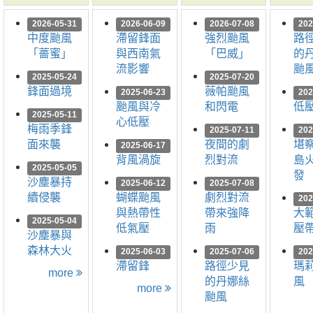
2026-05-31
2026-06-09
2026-07-08
202
中度颱風
滯留鋒面
強烈颱風
路
「薔蜜」
與西南氣
「巴威」
的
流影響
颱
2025-05-24
2025-07-20
鋒面過境
薇帕颱風
2025-06-23
202
颱風與冷
和閃電
低
2025-05-11
心低壓
梅雨季鋒
2025-07-11
202
面來襲
夜間的劇
堪
2025-06-17
背風渦旋
烈對流
島
2025-05-05
發
沙塵暴持
2025-06-12
2025-07-08
續侵襲
蝴蝶颱風
劇烈對流
202
與熱帶性
帶來強降
大
2025-05-04
低氣壓
雨
壓
沙塵暴與
森林大火
2025-06-03
2025-07-06
202
滯留鋒
路徑少見
瑪
more
的丹娜絲
風
more
颱風