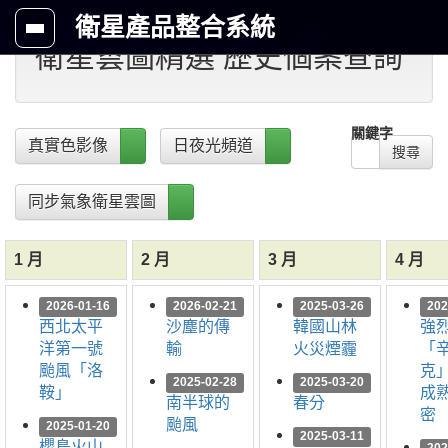
衛星產品整合系統
衛星雲圖精選 歷史個案查詢
關鍵字
真實色影像
日夜光頻道
搜尋
同步氣象衛星雲圖
1 月
2 月
3 月
4 月
2026-01-16
2026-02-21
2025-03-26
202
西北太平
沙塵的傳
韓國山林
強
洋第一號
輸
火災煙霾
「
颱風「洛
克
2025-02-28
2025-03-20
鞍」
成
南半球的
春分
密
颱風
2025-01-20
2025-03-11
櫻島火山