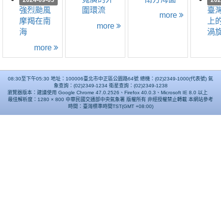
2024-09-05
202
強烈颱風
圍環流
臺
more
摩羯在南
上
more
海
渦
more
08:30至下午05:30 地址：100006臺北市中正區公園路64號 總機：(02)2349-1000(代表號) 氣
象查詢：(02)2349-1234 衛星查詢：(02)2349-1238
瀏覽器版本：建議使用 Google Chrome 47.0.2526、Firefox 40.0.3、Microsoft IE 8.0 以上
最佳解析度：1280 × 800 中華民國交通部中央氣象署 版權所有 非經授權禁止轉載 本網站參考
時間：臺灣標準時間TST(GMT +08:00)